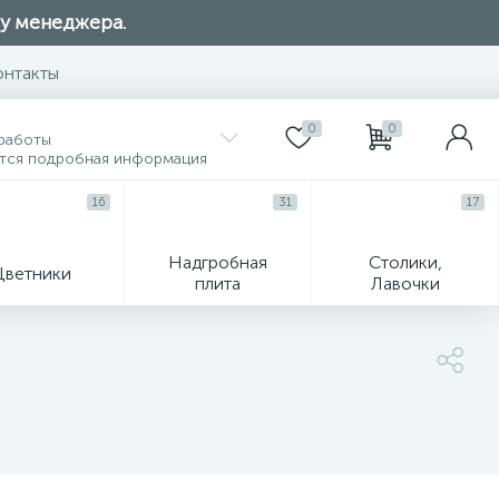
 у менеджера.
онтакты
0
0
работы
ется подробная информация
16
31
17
Надгробная
Столики,
Цветники
плита
Лавочки
104
ик
Гравировка и фото