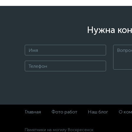
Нужна кон
Главная
Фото работ
Наш блог
О ком
Памятники на могилу Воскресенск