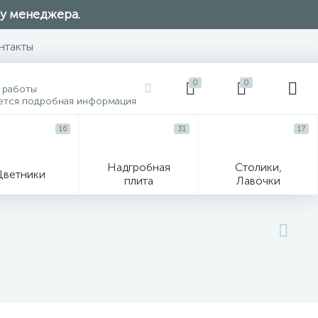
 у менеджера.
нтакты
0
0
 работы
ется подробная информация
16
31
17
Надгробная
Столики,
Цветники
плита
Лавочки
104
ик
Гравировка и фото