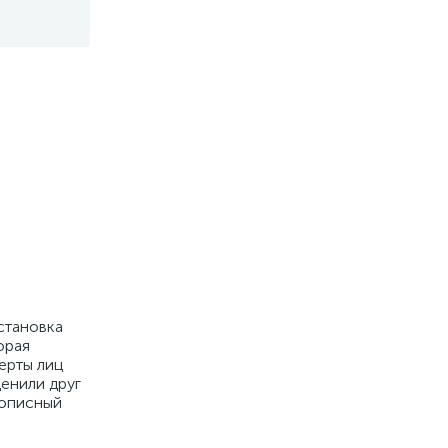
становка
орая
ерты лиц
ценили друг
вописный