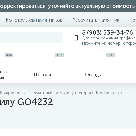
орректироваться, уточняйте актуальную стоимость
Конструктор памятников
Рассчитать памятник
Ко
8 (903) 539-34-76
Для отображения графика
Нажмите на номер, откро
464
123
100
ные
Цоколя
Ограды
сы
16
 Воскресенск
Памятники на могилу недорого Воскресенск
гилу GO4232
огильные кресты
Декор на памятн