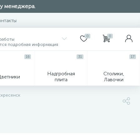
 у менеджера.
онтакты
0
0
работы
ется подробная информация
16
31
17
Надгробная
Столики,
Цветники
плита
Лавочки
104
скресенск
ик
Гравировка и фото