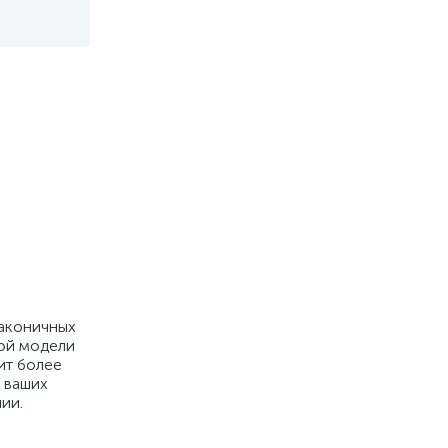
лаконичных
той модели
ит более
 ваших
ии.