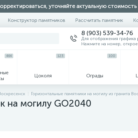
орректироваться, уточняйте актуальную стоимость
Конструктор памятников
Рассчитать памятник
К
8 (903) 539-34-76
Для отображения графика 
Нажмите на номер, откро
464
123
100
ные
Цоколя
Ограды
сы
16
 Воскресенск
Горизонтальные памятники на могилу из гранита Во
ик на могилу GO2040
огильные кресты
Декор на памятн