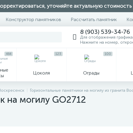
орректироваться, уточняйте актуальную стоимость
Конструктор памятников
Рассчитать памятник
Ко
8 (903) 539-34-76
Для отображения графика
Нажмите на номер, откро
464
123
100
ные
Цоколя
Ограды
сы
16
 Воскресенск
Горизонтальные памятники на могилу из гранита Во
к на могилу GO2712
огильные кресты
Декор на памятн