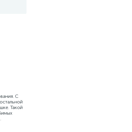
вания. С
 остальной
шке. Такой
юбимых
.