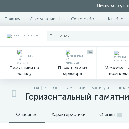
Цены могут к
Главная
О компании
Фото работ
Наш блог
94
Памятники на
Памятники из
Мемориаль
могилу
мрамора
комплек
28
Главная
Каталог
Памятники на могилу из гранита
Горизонтальный памятни
Вазы
М
Описание
Характеристики
Отзывы
0