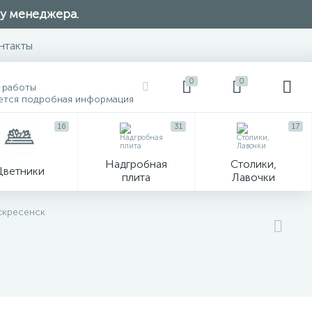
 у менеджера.
нтакты
0
0
 работы
ется подробная информация
16
31
17
Надгробная
Столики,
Цветники
плита
Лавочки
104
скресенск
ик
Гравировка и фото