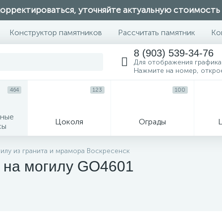
орректироваться, уточняйте актуальную стоимость
Конструктор памятников
Рассчитать памятник
Ко
8 (903) 539-34-76
Для отображения графика
Нажмите на номер, откро
464
123
100
ные
Цоколя
Ограды
сы
16
илу из гранита и мрамора Воскресенск
 на могилу GO4601
огильные кресты
Декор на памятн