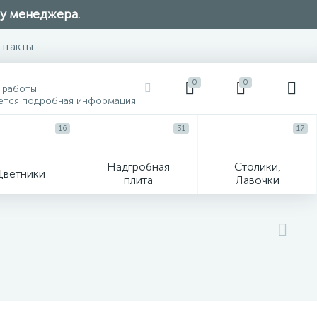
 у менеджера.
нтакты
0
0
 работы
ется подробная информация
16
31
17
Надгробная
Столики,
Цветники
плита
Лавочки
104
ик
Гравировка и фото