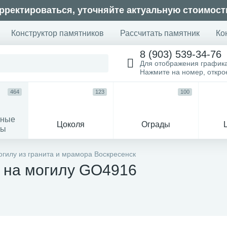
рректироваться, уточняйте актуальную стоимост
Конструктор памятников
Рассчитать памятник
Ко
8 (903) 539-34-76
Для отображения график
Нажмите на номер, откр
464
123
100
ьные
Цоколя
Ограды
сы
16
гилу из гранита и мрамора Воскресенск
 на могилу GO4916
огильные кресты
Декор на памятн