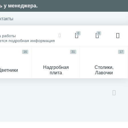
ь у менеджера.
нтакты
0
0
а работы
оется подробная информация
16
31
17
Надгробная
Столики,
Цветники
плита
Лавочки
104
ик
Гравировка и фото