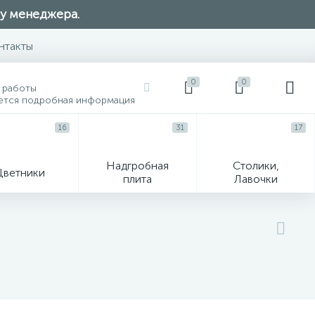
 у менеджера.
нтакты
0
0
 работы
ется подробная информация
16
31
17
Надгробная
Столики,
Цветники
плита
Лавочки
104
ик
Гравировка и фото