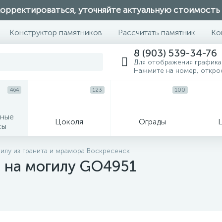
орректироваться, уточняйте актуальную стоимость
Конструктор памятников
Рассчитать памятник
Ко
8 (903) 539-34-76
Для отображения графика
Нажмите на номер, откро
464
123
100
ные
Цоколя
Ограды
сы
16
илу из гранита и мрамора Воскресенск
 на могилу GO4951
огильные кресты
Декор на памятн