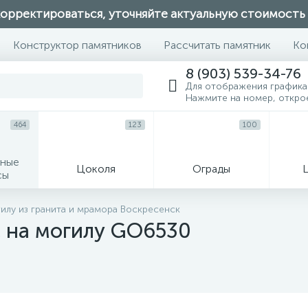
орректироваться, уточняйте актуальную стоимость
Конструктор памятников
Рассчитать памятник
Ко
8 (903) 539-34-76
Для отображения графика
Нажмите на номер, откро
464
123
100
ные
Цоколя
Ограды
сы
16
илу из гранита и мрамора Воскресенск
 на могилу GO6530
огильные кресты
Декор на памятн