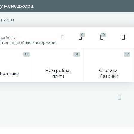
 у менеджера.
нтакты
0
0
 работы
ется подробная информация
16
31
17
Надгробная
Столики,
Цветники
плита
Лавочки
104
ик
Гравировка и фото