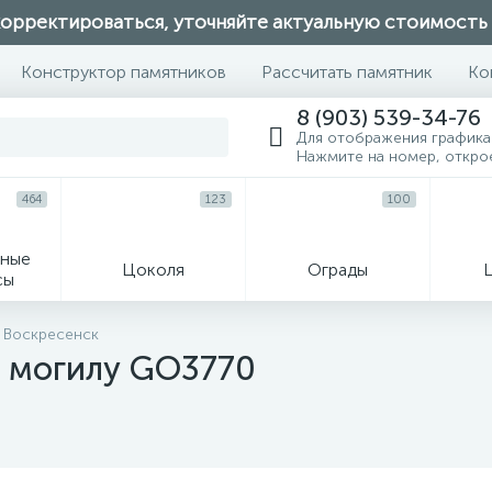
орректироваться, уточняйте актуальную стоимость
Конструктор памятников
Рассчитать памятник
Ко
8 (903) 539-34-76
Для отображения графика
Нажмите на номер, откро
464
123
100
ные
Цоколя
Ограды
сы
16
у Воскресенск
 могилу GO3770
огильные кресты
Декор на памятн