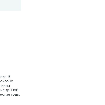
ики. В
боковых
линии.
ние данной
ногие годы.