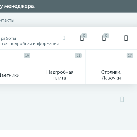
 у менеджера.
нтакты
0
0
 работы
ется подробная информация
16
31
17
Надгробная
Столики,
Цветники
плита
Лавочки
104
ик
Гравировка и фото