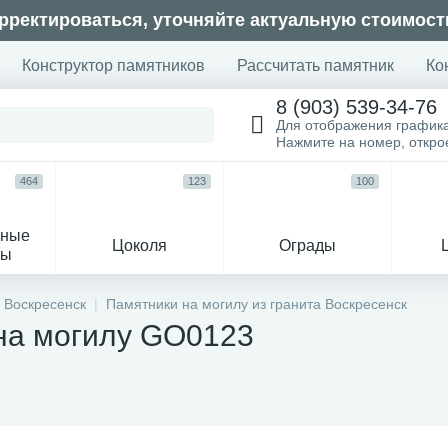
рректироваться, уточняйте актуальную стоимост
Конструктор памятников
Рассчитать памятник
Ко
8 (903) 539-34-76
Для отображения график
Нажмите на номер, откр
464
123
100
ьные
Цоколя
Ограды
сы
16
 Воскресенск
Памятники на могилу из гранита Воскресенск
на могилу GO0123
огильные кресты
Декор на памятн