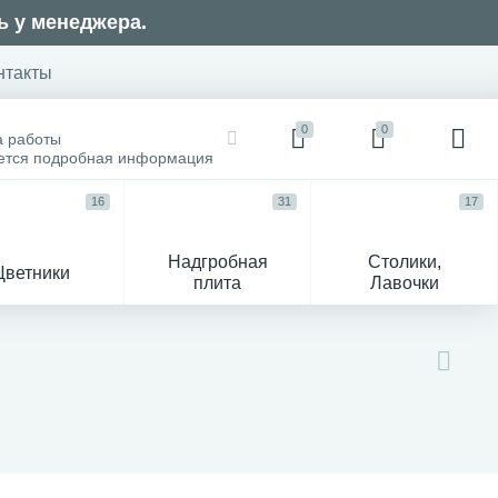
ь у менеджера.
нтакты
0
0
а работы
оется подробная информация
16
31
17
Надгробная
Столики,
Цветники
плита
Лавочки
104
ик
Гравировка и фото