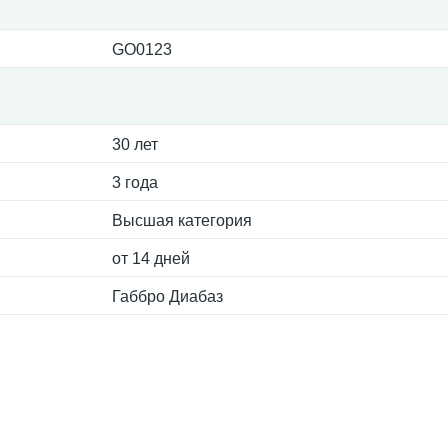
GO0123
30 лет
3 года
Высшая категория
от 14 дней
Габбро Диабаз