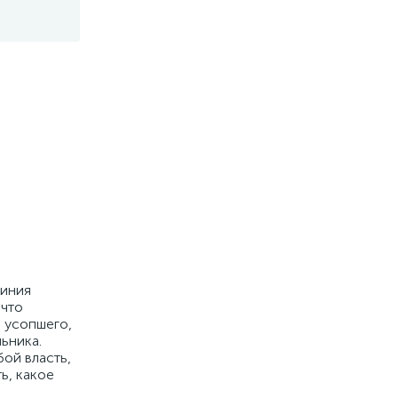
линия
 что
я усопшего,
ьника.
ой власть,
ь, какое