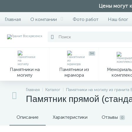
Цены могут к
Главная
О компании
Фото работ
Наш блог
94
Памятники на
Памятники из
Мемориаль
могилу
мрамора
комплек
28
Главная
Каталог
Памятники на могилу из гранита
Памятник прямой (станд
Вазы
М
Описание
Характеристики
Отзывы
0