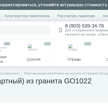
орректироваться, уточняйте актуальную стоимость
Конструктор памятников
Рассчитать памятник
Ко
8 (903) 539-34-76
Для отображения графика
Нажмите на номер, откро
464
123
100
ные
Цоколя
Ограды
сы
16
 Воскресенск
Вертикальные памятники на могилу из гранита Вос
артный) из гранита GO1022
огильные кресты
Декор на памятн