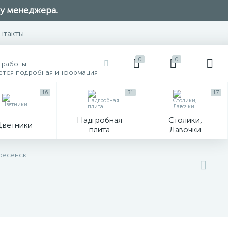
 у менеджера.
нтакты
0
0
 работы
ется подробная информация
16
31
17
Надгробная
Столики,
Цветники
плита
Лавочки
104
кресенск
ик
Гравировка и фото