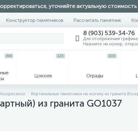
орректироваться, уточняйте актуальную стоимость
Конструктор памятников
Рассчитать памятник
Ко
8 (903) 539-34-76
Для отображения графика
Нажмите на номер, откро
464
123
100
ные
Цоколя
Ограды
сы
16
 Воскресенск
Вертикальные памятники на могилу из гранита Вос
артный) из гранита GO1037
огильные кресты
Декор на памятн