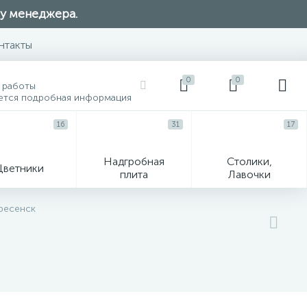
 у менеджера.
нтакты
0
0
 работы
ется подробная информация
16
31
17
Надгробная
Столики,
Цветники
плита
Лавочки
104
кресенск
ик
Гравировка и фото