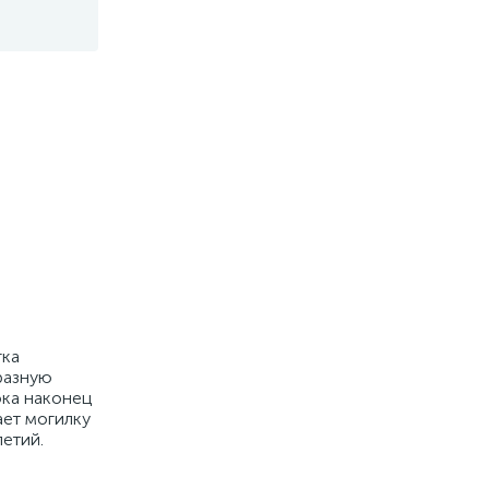
гка
разную
ока наконец
ает могилку
етий.