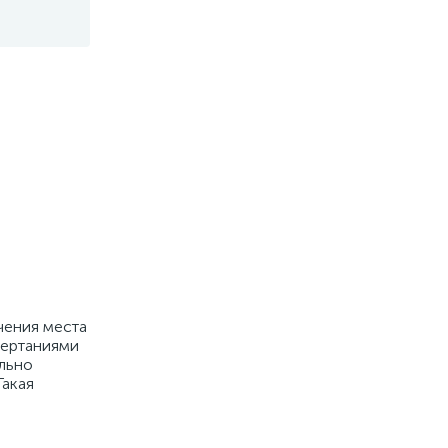
чения места
чертаниями
ельно
Такая