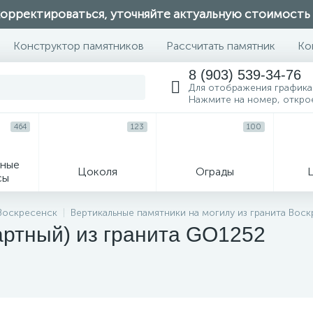
орректироваться, уточняйте актуальную стоимость
Конструктор памятников
Рассчитать памятник
Ко
8 (903) 539-34-76
Для отображения графика
Нажмите на номер, откро
464
123
100
ные
Цоколя
Ограды
сы
16
 Воскресенск
Вертикальные памятники на могилу из гранита Вос
артный) из гранита GO1252
огильные кресты
Декор на памятн