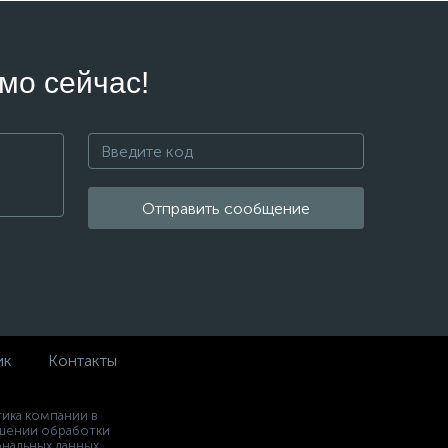
мо сейчас!
Отправить сообщение
ик
Контакты
ика компании в
шении обработки
нальных данных