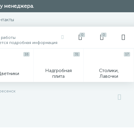
 у менеджера.
нтакты
0
0
 работы
ется подробная информация
16
31
17
Надгробная
Столики,
Цветники
плита
Лавочки
104
кресенск
ик
Гравировка и фото