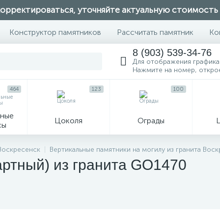
орректироваться, уточняйте актуальную стоимость
Конструктор памятников
Рассчитать памятник
Ко
8 (903) 539-34-76
Для отображения графика
Нажмите на номер, откро
464
123
100
ные
Цоколя
Ограды
сы
16
 Воскресенск
Вертикальные памятники на могилу из гранита Вос
артный) из гранита GO1470
огильные кресты
Декор на памятн