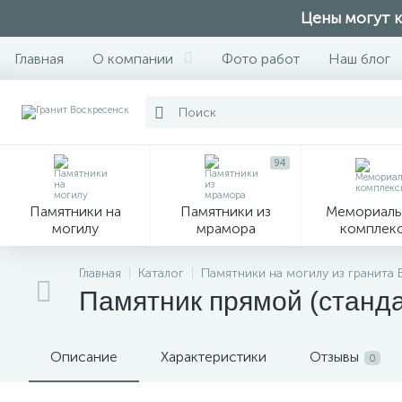
Цены могут к
Главная
О компании
Фото работ
Наш блог
94
Памятники на
Памятники из
Мемориаль
могилу
мрамора
комплек
28
Главная
Каталог
Памятники на могилу из гранита
Памятник прямой (станд
Вазы
М
Описание
Характеристики
Отзывы
0