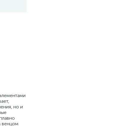
 элементами
ает,
ения, но и
мые
 плавно
м венцом