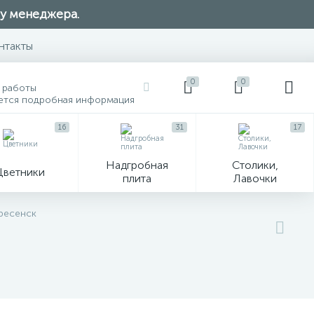
 у менеджера.
нтакты
0
0
 работы
ется подробная информация
16
31
17
Надгробная
Столики,
Цветники
плита
Лавочки
104
кресенск
ик
Гравировка и фото