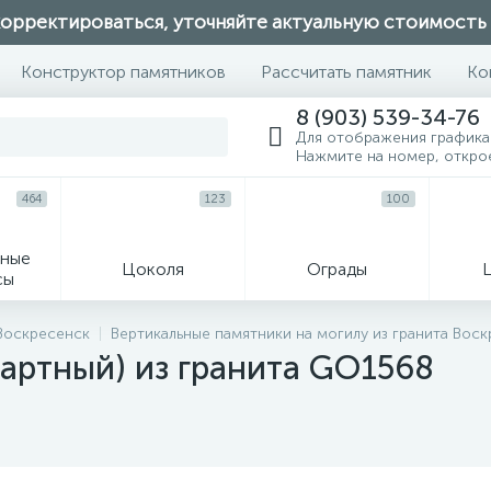
орректироваться, уточняйте актуальную стоимость
Конструктор памятников
Рассчитать памятник
Ко
8 (903) 539-34-76
Для отображения графика
Нажмите на номер, откро
464
123
100
ные
Цоколя
Ограды
сы
16
 Воскресенск
Вертикальные памятники на могилу из гранита Вос
артный) из гранита GO1568
огильные кресты
Декор на памятн