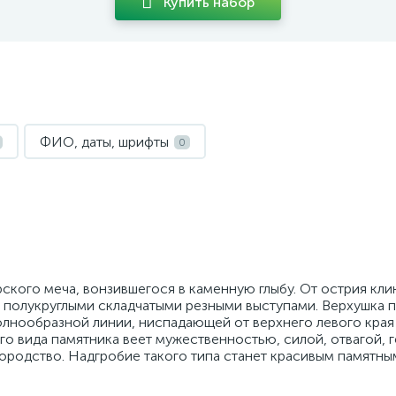
Купить набор
ФИО, даты, шрифты
0
ого меча, вонзившегося в каменную глыбу. От острия клин
и полукруглыми складчатыми резными выступами. Верхушка 
олнообразной линии, ниспадающей от верхнего левого края
го вида памятника веет мужественностью, силой, отвагой, 
ородство. Надгробие такого типа станет красивым памятны