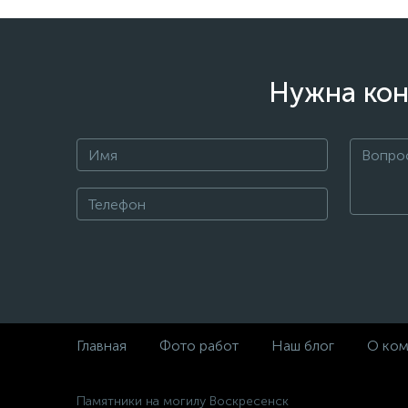
Нужна кон
Главная
Фото работ
Наш блог
О ком
Памятники на могилу Воскресенск