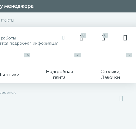
 у менеджера.
нтакты
0
0
 работы
ется подробная информация
16
31
17
Надгробная
Столики,
Цветники
плита
Лавочки
104
кресенск
ик
Гравировка и фото