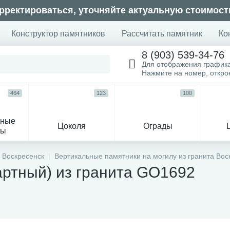
рректироваться, уточняйте актуальную стоимост
Конструктор памятников
Рассчитать памятник
Ко
8 (903) 539-34-76
Для отображения график
Нажмите на номер, откр
464
123
100
ьные
Цоколя
Ограды
сы
16
 Воскресенск
Вертикальные памятники на могилу из гранита Вос
артный) из гранита GO1692
огильные кресты
Декор на памятн