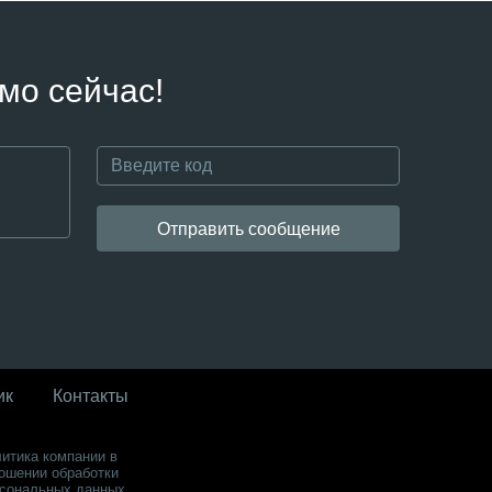
мо сейчас!
Отправить сообщение
ик
Контакты
итика компании в
ошении обработки
сональных данных