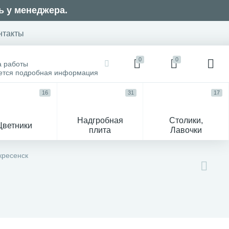
ь у менеджера.
нтакты
0
0
а работы
оется подробная информация
16
31
17
Надгробная
Столики,
Цветники
плита
Лавочки
104
кресенск
ик
Гравировка и фото