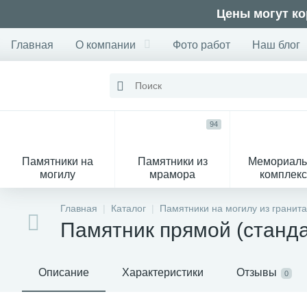
Цены могут ко
Главная
О компании
Фото работ
Наш блог
94
Памятники на
Памятники из
Мемориал
могилу
мрамора
комплек
28
Главная
Каталог
Памятники на могилу из гранита
Памятник прямой (станд
Вазы
М
Описание
Характеристики
Отзывы
0