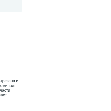
вырезана и
поминает
части
вает