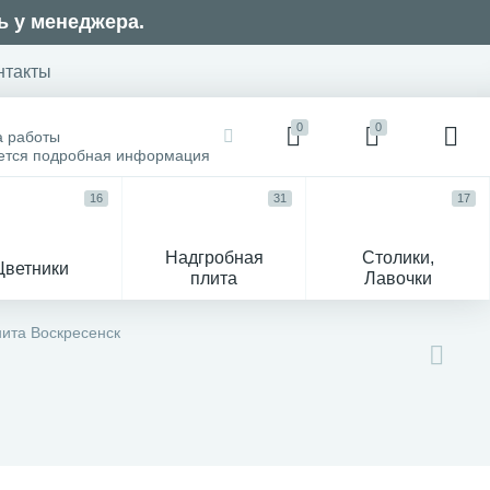
ь у менеджера.
нтакты
0
0
а работы
оется подробная информация
16
31
17
Надгробная
Столики,
Цветники
плита
Лавочки
104
нита Воскресенск
ик
Гравировка и фото