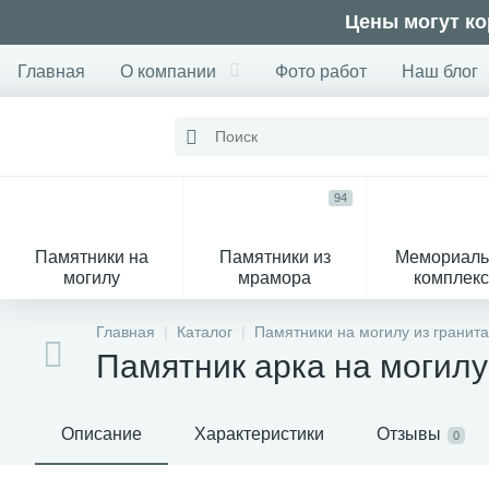
Цены могут ко
Главная
О компании
Фото работ
Наш блог
94
Памятники на
Памятники из
Мемориал
могилу
мрамора
комплек
28
Главная
Каталог
Памятники на могилу из гранита
Памятник арка на могил
Вазы
М
Описание
Характеристики
Отзывы
0