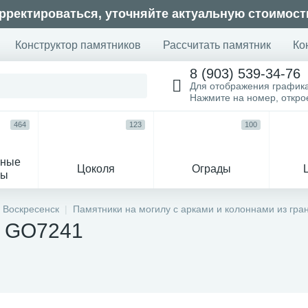
рректироваться, уточняйте актуальную стоимост
Конструктор памятников
Рассчитать памятник
Ко
8 (903) 539-34-76
Для отображения график
Нажмите на номер, откр
464
123
100
ьные
Цоколя
Ограды
сы
16
 Воскресенск
Памятники на могилу с арками и колоннами из гра
у GO7241
огильные кресты
Декор на памятн