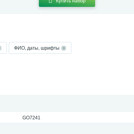
Купить набор
ФИО, даты, шрифты
0
GO7241