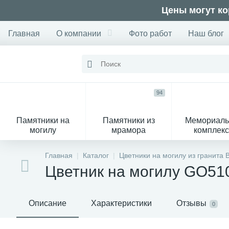
Цены могут ко
Главная
О компании
Фото работ
Наш блог
94
Памятники на
Памятники из
Мемориал
могилу
мрамора
комплек
28
Главная
Каталог
Цветники на могилу из гранита 
Цветник на могилу GO51
Вазы
М
Описание
Характеристики
Отзывы
0