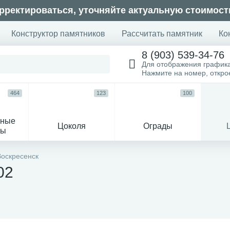
рректироваться, уточняйте актуальную стоимост
Конструктор памятников
Рассчитать памятник
Ко
8 (903) 539-34-76
Для отображения график
Нажмите на номер, откр
464
123
100
ьные
Цоколя
Ограды
сы
16
Воскресенск
02
огильные кресты
Декор на памятн